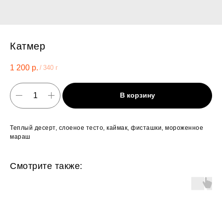
Катмер
1 200
р.
/
340 г
В корзину
Теплый десерт, слоеное тесто, каймак, фисташки, мороженное
мараш
Смотрите также: