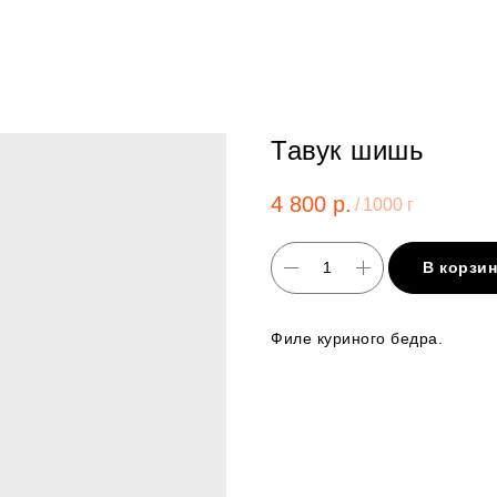
Тавук шишь
4 800
р.
/
1000 г
В корзи
Филе куриного бедра.