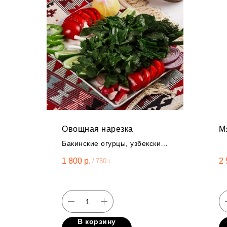
Овощная нарезка
М
Бакинские огурцы, узбекские
томаты, свежая зелень.
1 800
р.
2 
/
750 г
В корзину