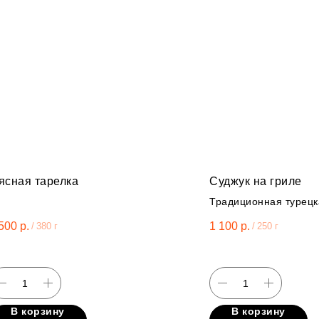
ясная тарелка
Суджук на гриле
Традиционная турецк
домашняя колбаса из
500
р.
1 100
р.
/
380 г
/
250 г
ягненка и говядины,
картофель фри.
В корзину
В корзину