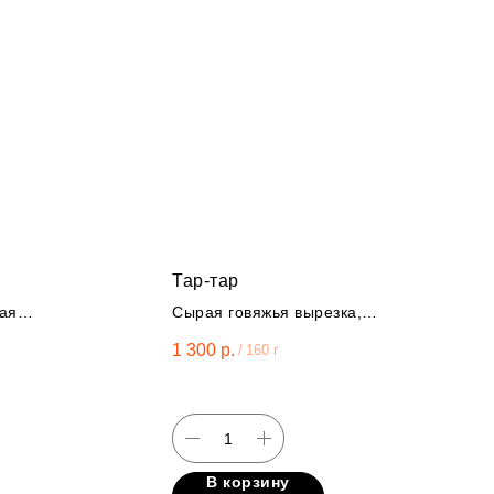
Тар-тар
ая
Сырая говяжья вырезка,
перепелиное яйцо, красный
1 300
р.
/
160 г
лук, корнишон, зеленый лук,
дижонская горчица, гренки,
коньяк, соус ворчестер, соус
шрирача, кетчуп.
В корзину