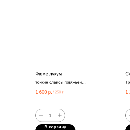
Фюме лукум
С
тонкие слайсы говяжьей
Тр
вырезки, руккола, гренки,
до
1 600
р.
1 
/
250 г
авторский соус
и 
В корзину