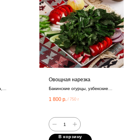
Овощная нарезка
,
Бакинские огурцы, узбекские
асный
томаты, свежая зелень.
1 800
р.
/
750 г
 лук,
нки,
, соус
В корзину