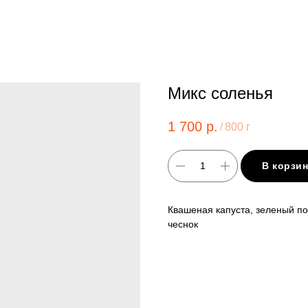
Микс соленья
1 700
р.
/
800 г
В корзи
Квашеная капуста, зеленый по
чеснок