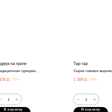
уджук на гриле
Тар-тар
адиционная турецкая
Сырая говяжья вырезка
машняя колбаса из ягненка
перепелиное яйцо, кр
100
р.
1 300
р.
/
250 г
/
160 г
говядины, картофель фри.
лук, корнишон, зеленый
дижонская горчица, гре
коньяк, соус ворчестер
шрирача, кетчуп.
В корзину
В корзину