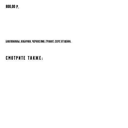
800,00
р.
В корзину
Баклажаны, кабачки, чернослив, гранат, соус от шефа.
Смотрите также: